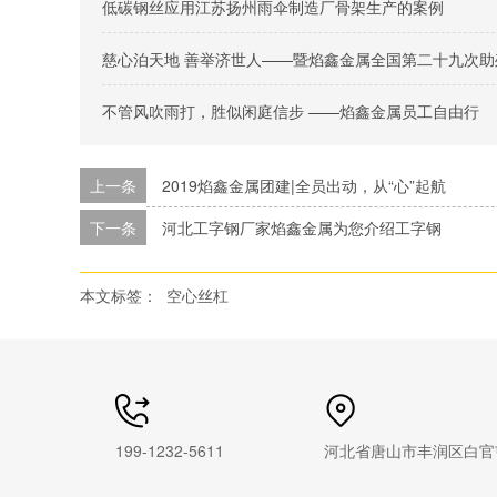
低碳钢丝应用江苏扬州雨伞制造厂骨架生产的案例
慈心泊天地 善举济世人——暨焰鑫金属全国第二十九次助
不管风吹雨打，胜似闲庭信步 ——焰鑫金属员工自由行
上一条
2019焰鑫金属团建|全员出动，从“心”起航
下一条
河北工字钢厂家焰鑫金属为您介绍工字钢
本文标签：
空心丝杠
199-1232-5611
河北省唐山市丰润区白官