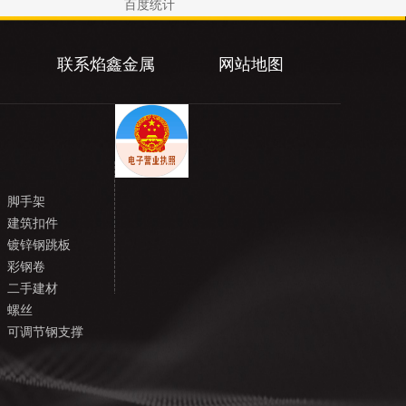
百度统计
联系焰鑫金属
网站地图
脚手架
建筑扣件
镀锌钢跳板
彩钢卷
二手建材
螺丝
可调节钢支撑