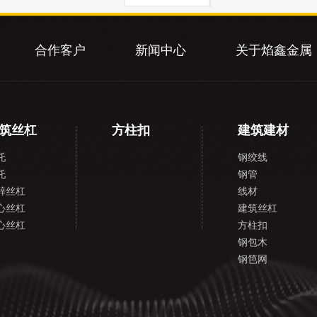
合作客户
新闻中心
关于焰鑫金属
筑丝杠
方柱扣
建筑建材
托
钢绞线
托
钢管
锌丝杠
线材
心丝杠
建筑丝杠
心丝杠
方柱扣
钢包木
钢笆网