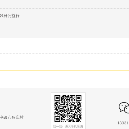
残日公益行
屯镇八各庄村
13931