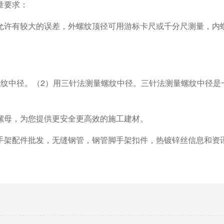
量要求：
允许有较大的误差，外螺纹顶径可用游标卡尺或千分尺测量，内
螺纹中径。（2）用三针法测量螺纹中径。三针法测量螺纹中径是
螺母，为您提供更安全更高效的施工建材。
手架配件批发，无缝钢管，钢管脚手架扣件，热镀锌丝信息和资
。