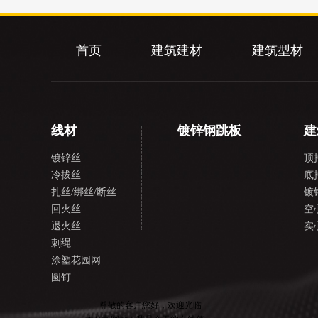
首页
建筑建材
建筑型材
线材
镀锌钢跳板
建
镀锌丝
顶
冷拔丝
底
扎丝/绑丝/断丝
镀
回火丝
空
退火丝
实
刺绳
涂塑花园网
圆钉
在
线
尊敬的客户您好，欢迎光临