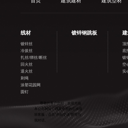
首页
建筑建材
建筑型材
线材
镀锌钢跳板
建
镀锌丝
顶
冷拔丝
底
扎丝/绑丝/断丝
镀
回火丝
空
退火丝
实
刺绳
涂塑花园网
圆钉
在
线
尊敬的客户您好，欢迎光临
本公司网站！我是今天的在线值
客
班客服，点击“开始交谈”即可与
服
我对话。