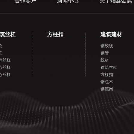
合作客户
新闻中心
关于焰鑫金属
筑丝杠
方柱扣
建筑建材
托
钢绞线
托
钢管
锌丝杠
线材
心丝杠
建筑丝杠
心丝杠
方柱扣
钢包木
钢笆网