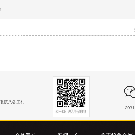
？
屯镇八各庄村
13931