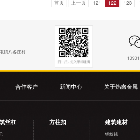
首页
上一页
121
122
123
屯镇八各庄村
13931
合作客户
新闻中心
关于焰鑫金属
筑丝杠
方柱扣
建筑建材
托
钢绞线