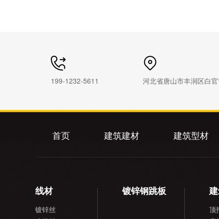
199-1232-5611
河北省唐山市丰润区白官
首页
建筑建材
建筑型材
线材
镀锌钢跳板
建
镀锌丝
顶